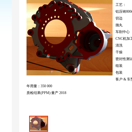
工艺：
铝压铸800
切边
抛丸
车削中心
CNC机加
清洗
干燥
密封性测
组装
包装
客户 & 车
年用量：350 000
质检结果(PPM):量产 2018